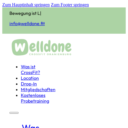
Zum Hauptinhalt springen
Zum Footer springen
Bewegung ist Leben
|
info@welldone.fit
Was ist
CrossFit?
Location
Drop-In
Mitgliedschaften
Kostenloses
Probetraining
Was